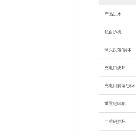
产品进水
私自拆机
球头跌落/损坏
充电口烧坏
充电口脱落/损坏
重置键凹陷
二维码损坏