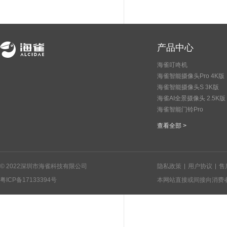
产品中心
海雀叮咚机
海雀智能摄像头Pro 4K版
海雀智能摄像头S 3K版
海雀AI全景摄像头 2.5K版
海雀智能门铃Pro
查看全部 >
© 2022深圳市海雀科技有限公司
隐私政策
用户协议
售
粤ICP备17133394号
本网站直接或间接向消费