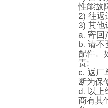
性能故
2) 往
3) 其
a. 
b. 
配件。
责;
c. 
断为保
d. 
商有其