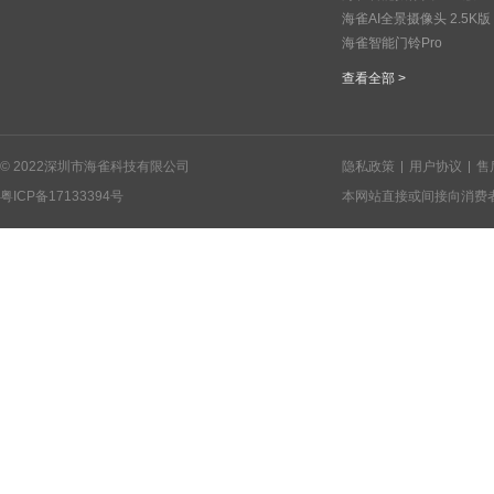
海雀AI全景摄像头 2.5K版
海雀智能门铃Pro
查看全部 >
© 2022深圳市海雀科技有限公司
隐私政策
用户协议
售
粤ICP备17133394号
本网站直接或间接向消费