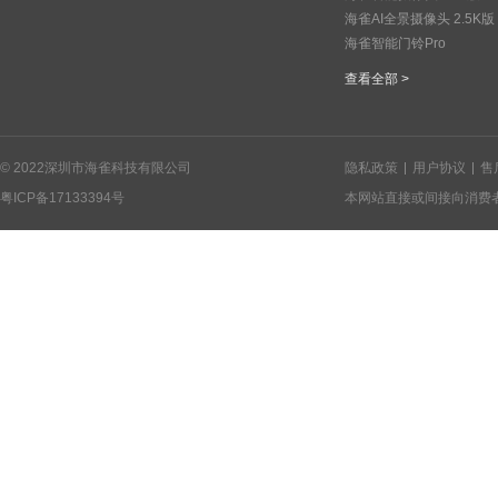
海雀AI全景摄像头 2.5K版
海雀智能门铃Pro
查看全部 >
© 2022深圳市海雀科技有限公司
隐私政策
用户协议
售
粤ICP备17133394号
本网站直接或间接向消费